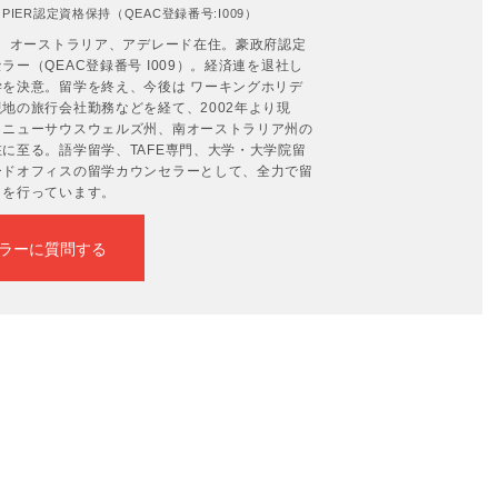
IER認定資格保持（QEAC登録番号:I009）
年。オーストラリア、アデレード在住。豪政府認定
ー（QEAC登録番号 I009）。経済連を退社し
を決意。留学を終え、今後は ワーキングホリデ
地の旅行会社勤務などを経て、2002年より現
、ニューサウスウェルズ州、南オーストラリア州の
に至る。語学留学、TAFE専門、大学・大学院留
ードオフィスの留学カウンセラーとして、全力で留
トを行っています。
ラーに質問する