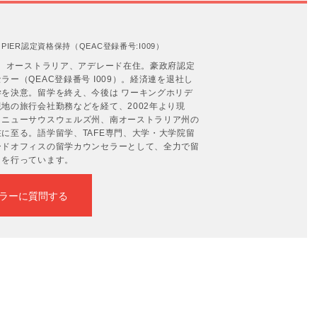
IER認定資格保持（QEAC登録番号:I009）
年。オーストラリア、アデレード在住。豪政府認定
ー（QEAC登録番号 I009）。経済連を退社し
を決意。留学を終え、今後は ワーキングホリデ
地の旅行会社勤務などを経て、2002年より現
、ニューサウスウェルズ州、南オーストラリア州の
に至る。語学留学、TAFE専門、大学・大学院留
ードオフィスの留学カウンセラーとして、全力で留
トを行っています。
ラーに質問する