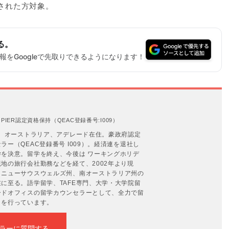
をされた方対象。
る。
をGoogleで先取りできるようになります！
IER認定資格保持（QEAC登録番号:I009）
年。オーストラリア、アデレード在住。豪政府認定
ー（QEAC登録番号 I009）。経済連を退社し
を決意。留学を終え、今後は ワーキングホリデ
地の旅行会社勤務などを経て、2002年より現
、ニューサウスウェルズ州、南オーストラリア州の
に至る。語学留学、TAFE専門、大学・大学院留
ードオフィスの留学カウンセラーとして、全力で留
トを行っています。
ラーに質問する