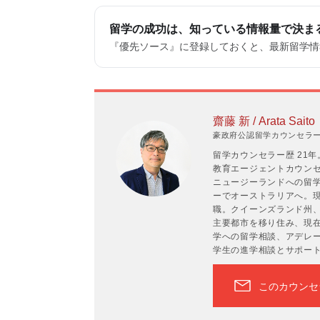
留学の成功は、知っている情報量で決ま
『優先ソース』に登録しておくと、最新留学情報
齋藤 新 / Arata Saito
豪政府公認留学カウンセラーP
留学カウンセラー歴 21
教育エージェントカウンセラ
ニュージーランドへの留学
ーでオーストラリアへ。現
職。クイーンズランド州
主要都市を移り住み、現在
学への留学相談、アデレ
学生の進学相談とサポー
このカウンセ