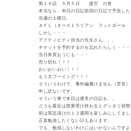
第１９話 ５月５日 疲労 の巻
本当なら、本日の日記前回の日記で予告した
先週の土曜日。
ＡＦＬ（オーストラリアン フットボール 
しかし・・・
アクティビティ担当の先生さん。。。
チケットを予約するのを忘れたらしく・・・
当日券買おうにも・・・
売り切れ！！！
おいおいおい！！！
もう大ブーイング！！！
そういうわけで、番外編書けません（苦笑）
申し訳ないです。
そういう事で本日は通常の日記を。。
どうも最近は授業受け終わるとグッタリ状態
前は英語漬けの１２週間を楽しみにしてまし
正直勉強したくない日もあります。
でも、勉強しないわけにはいかないんですよ