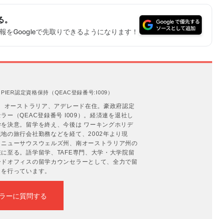
る。
をGoogleで先取りできるようになります！
IER認定資格保持（QEAC登録番号:I009）
年。オーストラリア、アデレード在住。豪政府認定
ー（QEAC登録番号 I009）。経済連を退社し
を決意。留学を終え、今後は ワーキングホリデ
地の旅行会社勤務などを経て、2002年より現
、ニューサウスウェルズ州、南オーストラリア州の
に至る。語学留学、TAFE専門、大学・大学院留
ードオフィスの留学カウンセラーとして、全力で留
トを行っています。
ラーに質問する