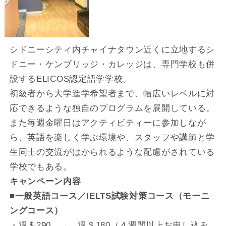
シドニーシティ内チャイナタウン近くに立地するシ
ドニー・ケンブリッジ・カレッジは、専門学校も併
設するELICOS認定語学学校。
初級者から大学進学希望者まで、幅広いレベルに対
応できるような独自のプログラムを展開している。
また毎週金曜日はアクティビティーに参加しなが
ら、英語を楽しく学ぶ環境や、スタッフや講師と学
生同士の交流がはかられるような配慮がされている
学校でもある。
キャンペーン内容
■
一般英語コース／IELTS試験対策コース（モーニ
ングコース）
・週＄290 → 週＄180（４週間以上お申し込み