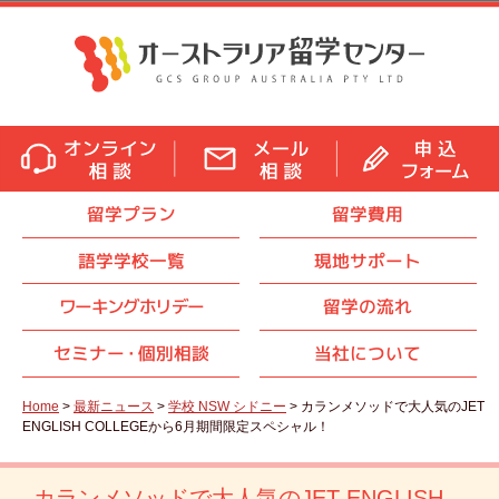
留学プラン
留学費用
語学学校一覧
現地サポート
ワーキングホリデー
留学の流れ
セミナ
ー・
個別相談
当社について
Home
>
最新ニュース
>
学校 NSW シドニー
> カランメソッドで大人気のJET
ENGLISH COLLEGEから6月期間限定スペシャル！
カランメソッドで大人気のJET ENGLISH