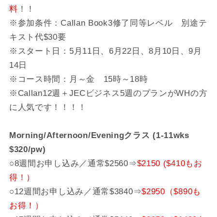
料
！！
※参加条件：Callan Book3修了同等レベル 別途テ
キスト代$30要
※スタート日：5月11日、6月22日、8月10日、9月
14日
※コース時間：月～金 15時～18時
※Callan12週＋JECビジネス5週のプランがWHの方
に人気です！！！！
Morning/Afternoon/Eveningクラス (1-11wks
$320/pw)
○8週間お申し込み／通常$2560⇒
$2150 ($410もお
得！）
○12週間お申し込み／通常$3840⇒
$2950（$890も
お得！）