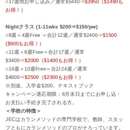
○17週間お申し込み／通常$5440⇒
$3950（$1490も
お得！）
Nightクラス (1-11wks $200⇒$150/pw)
○8週＋4週Free ＝合計12週／通常$2400⇒
$1500
($900もお得！）
○11週＋6週Free＝合計17週／通常
$3400⇒
$2000（$1400もお得！）
○14週＋10週Free＝合計24週／通常
$4800⇒
$2500（$2300もお得！）
※別途、入学金$200、テキストブック
キャンペーン適応期限：6月末日までにお申し込・
お支払い手続き完了される方。
＜学校の特徴＞
JECはカランメソッドの専門学校で、教師、スタッ
フともにカランメソッドのプロがそろっています。