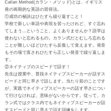
Callan Method(カラン・メソッド)とは、イギリス
発の画期的な英語の習得法。
①成功の秘訣はひたすら繰り返すこと！
学校で新しい単語や表現を習ったけれど、すぐ忘れ
てしまう…ということ、よくありませんか？語学は
使わないと忘れるもの。カラン式だとむしろ忘れる
ことが難しいほどひたすら反復して覚えます。発音
もその場で直されひたすら正しい発音で繰り返しま
す。
②ネイティブのスピードで話す！
先生は授業中、普段ネイティブスピーカーが話すス
ピードと同じ早さで話します。当たり前のことです
が、実践でネイティブスピーカーの話す早さについ
て行けなければ、意味がないからです。従って、カ
ラン式ではクラス内でもネイティブスピーカーが話
すスピードと同じ早さで話す訓練をします。