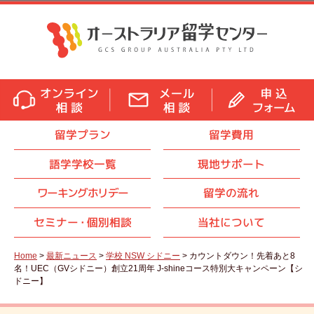
留学プラン
留学費用
語学学校一覧
現地サポート
ワーキングホリデー
留学の流れ
セミナ
ー・
個別相談
当社について
Home
>
最新ニュース
>
学校 NSW シドニー
> カウントダウン！先着あと8
名！UEC（GVシドニー）創立21周年 J-shineコース特別大キャンペーン【シ
ドニー】