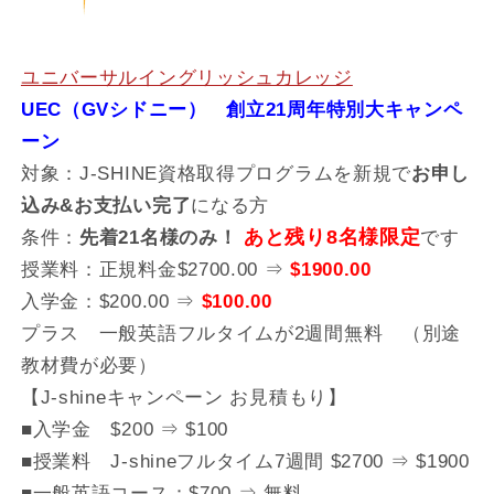
ユニバーサルイングリッシュカレッジ
UEC（GVシドニー） 創立21周年特別大キャンペ
ーン
対象：J-SHINE資格取得プログラムを新規で
お申し
込み&お支払い完了
になる方
条件：
先着21名様のみ！
あと残り8名様限定
です
授業料：正規料金$2700.00 ⇒
$1900.00
入学金：$200.00 ⇒
$100.00
プラス 一般英語フルタイムが2週間無料 （別途
教材費が必要）
【J-shineキャンペーン お見積もり】
■入学金 $200 ⇒ $100
■授業料 J-shineフルタイム7週間 $2700 ⇒ $1900
■一般英語コース：$700 ⇒ 無料