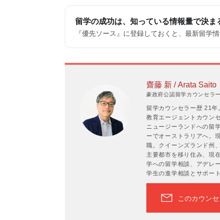
留学の成功は、知っている情報量で決ま
『優先ソース』に登録しておくと、最新留学情報
齋藤 新 / Arata Saito
豪政府公認留学カウンセラーP
留学カウンセラー歴 21
教育エージェントカウンセラ
ニュージーランドへの留学
ーでオーストラリアへ。現
職。クイーンズランド州
主要都市を移り住み、現在
学への留学相談、アデレ
学生の進学相談とサポー
このカウンセ