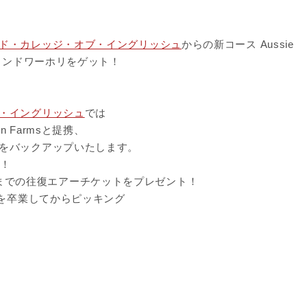
ド・カレッジ・オブ・イングリッシュ
からの新コース Aussie
で賢くセカンドワーホリをゲット！
・イングリッシュ
では
 Farmsと提携、
をバックアップいたします。
介！
寄空港までの往復エアーチケットをプレゼント！
校を卒業してからピッキング