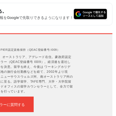
る。
をGoogleで先取りできるようになります！
IER認定資格保持（QEAC登録番号:I009）
年。オーストラリア、アデレード在住。豪政府認定
ー（QEAC登録番号 I009）。経済連を退社し
を決意。留学を終え、今後は ワーキングホリデ
地の旅行会社勤務などを経て、2002年より現
、ニューサウスウェルズ州、南オーストラリア州の
に至る。語学留学、TAFE専門、大学・大学院留
ードオフィスの留学カウンセラーとして、全力で留
トを行っています。
ラーに質問する