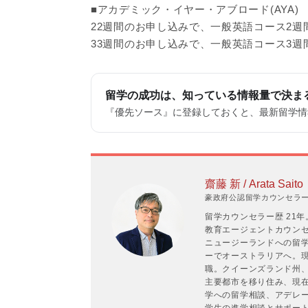
■アカデミック・イヤー・アブロード(AYA)
22週間のお申し込みで、一般英語コース2
33週間のお申し込みで、一般英語コース3
留学の成功は、知っている情報量で決ま
『優先ソース』に登録しておくと、最新留学情報
齋藤 新 / Arata Saito
豪政府公認留学カウンセラーP
留学カウンセラー歴 21
教育エージェントカウンセラ
ニュージーランドへの留学
ーでオーストラリアへ。現
職。クイーンズランド州
主要都市を移り住み、現在
学への留学相談、アデレ
学生の進学相談とサポー