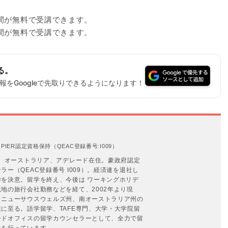
週間が無料で受講できます。
週間が無料で受講できます。
る。
をGoogleで先取りできるようになります！
IER認定資格保持（QEAC登録番号:I009）
年。オーストラリア、アデレード在住。豪政府認定
ー（QEAC登録番号 I009）。経済連を退社し
を決意。留学を終え、今後は ワーキングホリデ
地の旅行会社勤務などを経て、2002年より現
、ニューサウスウェルズ州、南オーストラリア州の
に至る。語学留学、TAFE専門、大学・大学院留
ードオフィスの留学カウンセラーとして、全力で留
トを行っています。