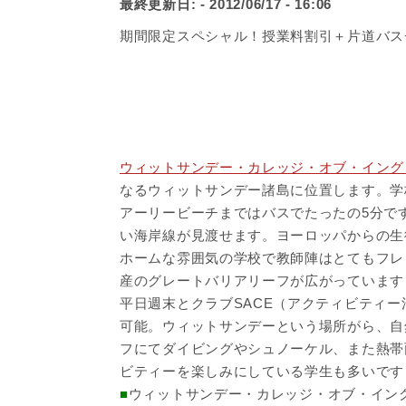
最終更新日:
- 2012/06/17 - 16:06
期間限定スペシャル！授業料割引＋片道バス
ウィットサンデー・カレッジ・オブ・イング
なるウィットサンデー諸島に位置します。学
アーリービーチまではバスでたったの5分で
い海岸線が見渡せます。ヨーロッパからの生
ホームな雰囲気の学校で教師陣はとてもフレ
産のグレートバリアリーフが広がっています
平日週末とクラブSACE（アクティビティ
可能。ウィットサンデーという場所がら、自
フにてダイビングやシュノーケル、また熱帯
ビティーを楽しみにしている学生も多いです
■
ウィットサンデー・カレッジ・オブ・イン