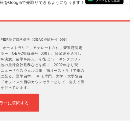
をGoogleで先取りできるようになります！
IER認定資格保持（QEAC登録番号:I009）
年。オーストラリア、アデレード在住。豪政府認定
ー（QEAC登録番号 I009）。経済連を退社し
を決意。留学を終え、今後は ワーキングホリデ
地の旅行会社勤務などを経て、2002年より現
、ニューサウスウェルズ州、南オーストラリア州の
に至る。語学留学、TAFE専門、大学・大学院留
ードオフィスの留学カウンセラーとして、全力で留
トを行っています。
ラーに質問する