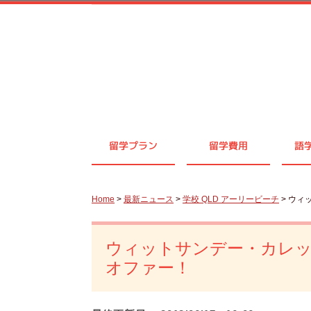
留学プラン
留学費用
語
Home
>
最新ニュース
>
学校 QLD アーリービーチ
> ウ
ウィットサンデー・カレ
オファー！