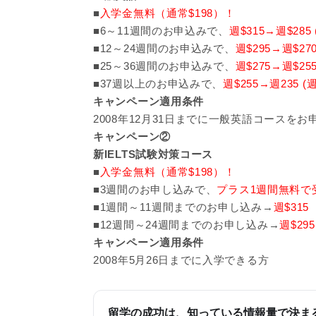
■
入学金無料（通常$198）！
■6～11週間のお申込みで、
週$315→週$285
■12～24週間のお申込みで、
週$295→週$27
■25～36週間のお申込みで、
週$275→週$25
■37週以上のお申込みで、
週$255→週235 
キャンペーン適用条件
2008年12月31日までに一般英語コースを
キャンペーン②
新IELTS試験対策コース
■
入学金無料（通常$198）！
■3週間のお申し込みで、
プラス1週間無料で
■1週間～11週間までのお申し込み→
週$315
■12週間～24週間までのお申し込み→
週$295
キャンペーン適用条件
2008年5月26日までに入学できる方
留学の成功は、知っている情報量で決ま