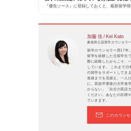
『優先ソース』に登録しておくと、最新留学情報
加藤 佳 / Kei Kato
豪政府公認留学カウンセラーP
留学カウンセラー歴17年
留学を経験した元留学生
際に経験したからこそ、
しています。 これまで日
の留学をサポートしてき
進路までを見据え、一人ひ
に、高校卒業後の大学進
からない」「自分の英語
ください。あなたの目標
ていきます。
このカウンセ