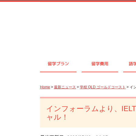
留学プラン
留学費用
語
Home
>
最新ニュース
>
学校 QLD ゴールドコースト
> イ
インフォーラムより、IEL
ャル！