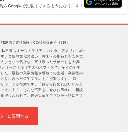
をGoogleで先取りできるようになります！
IER認定資格保持（QEAC登録番号:H318）
。私自身もオーストラリア、カナダ、アメリカへの
です。言葉や文化の違い、将来への期待と不安を実
一人ひとりの気持ちに寄り添ったサポートを大切に
本とオーストラリアの両オフィスで、多くの学生
ました。最新の入学情報や現地での生活、卒業後の
とりに合った留学プランをご提案します。 特
学サポートが得意です。「何から始めればいいか分
力で大丈夫？」そんな不安も、ぜひお気軽にご相談
や希望に合わせて、最適な留学プランを一緒に考え
ラーに質問する