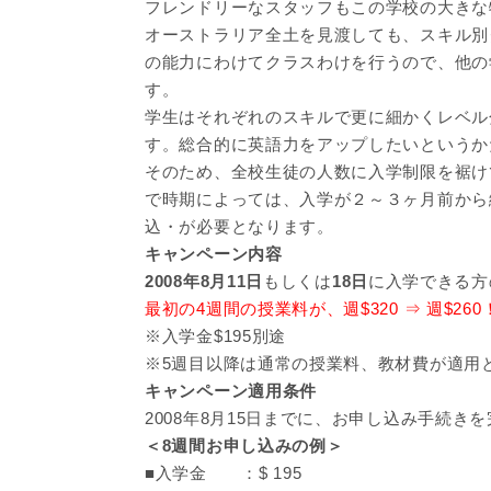
フレンドリーなスタッフもこの学校の大きな
オーストラリア全土を見渡しても、スキル別
の能力にわけてクラスわけを行うので、他の
す。
学生はそれぞれのスキルで更に細かくレベル
す。総合的に英語力をアップしたいというか
そのため、全校生徒の人数に入学制限を裾け
で時期によっては、入学が２～３ヶ月前から
込・が必要となります。
キャンペーン内容
2008年8月11日
もしくは
18日
に入学できる方
最初の4週間の授業料が、週$320 ⇒ 週$2
※入学金$195別途
※5週目以降は通常の授業料、教材費が適用
キャンペーン適用条件
2008年8月15日までに、お申し込み手続き
＜8週間お申し込みの例＞
■入学金 ：$ 195