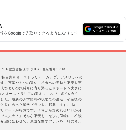
る。
をGoogleで先取りできるようになります！
IER認定資格保持（QEAC登録番号:H318）
。私自身もオーストラリア、カナダ、アメリカへの
です。言葉や文化の違い、将来への期待と不安を実
一人ひとりの気持ちに寄り添ったサポートを大切に
本とオーストラリアの両オフィスで、多くの学生
ました。最新の入学情報や現地での生活、卒業後の
とりに合った留学プランをご提案します。 特
学サポートが得意です。「何から始めればいいか分
力で大丈夫？」そんな不安も、ぜひお気軽にご相談
や希望に合わせて、最適な留学プランを一緒に考え