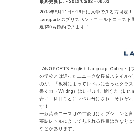
最終更新日:
- 2012/03/02 - 08:03
2008年8月11日or18日に入学できる方限定！
Langportsのブリスベン・ゴールドコー
週$60も節約できます！
LANGPORTS English Language
の学校とは違ったユニークな授業スタイルで
のが、「教科によってレベルに合ったクラス
書く力（Writing）はレベル4、聞く力（Lis
合に、科目ごとにレベル分けされ、それぞれ
す！
一般英語コースはの午後ははオプションと言
英語レベルによっても取れる科目は異なりま
などがあります。