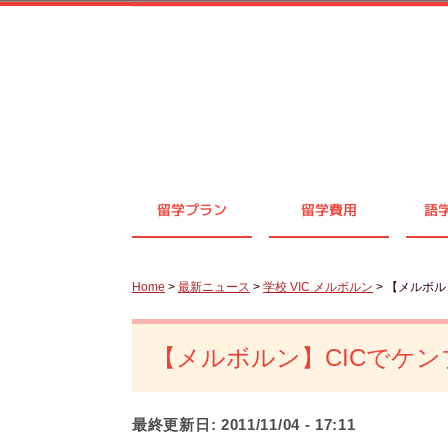
留学プラン
留学費用
語
Home
>
最新ニュース
>
学校 VIC メルボルン
> 【メルボル
【メルボルン】CICでケンブ
最終更新日:
2011/11/04 - 17:11