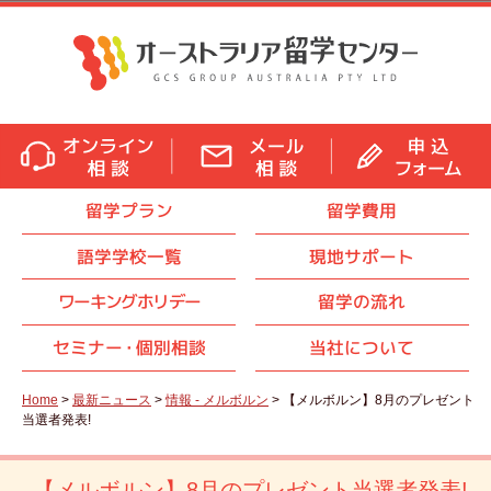
留学プラン
留学費用
語学学校一覧
現地サポート
ワーキングホリデー
留学の流れ
セミナ
ー・
個別相談
当社について
Home
>
最新ニュース
>
情報 - メルボルン
> 【メルボルン】8月のプレゼント
当選者発表!
【メルボルン】8月のプレゼント当選者発表!