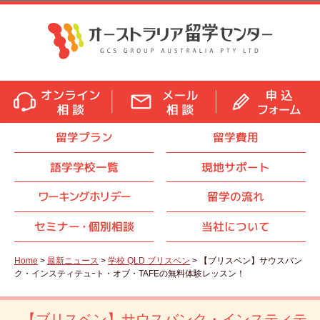
留学プラン
留学費用
語学学校一覧
現地サポート
ワーキングホリデー
留学の流れ
セミナ
ー・
個別相談
当社について
Home
>
最新ニュース
>
学校 QLD ブリスベン
> 【ブリスベン】サウスバン
ク・インスティテュｰト・オブ・TAFEの無料体験レッスン！
【ブリスベン】サウスバンク・インスティテ