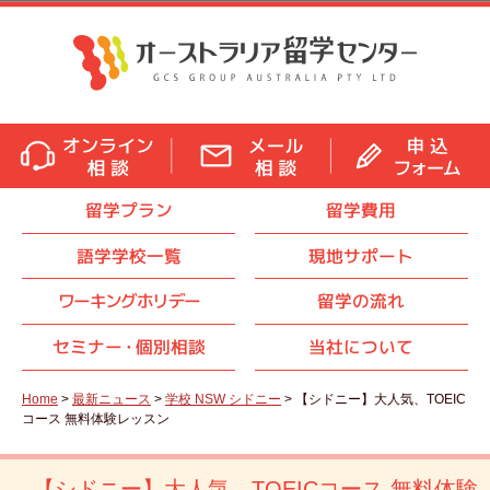
留学プラン
留学費用
語学学校一覧
現地サポート
ワーキングホリデー
留学の流れ
セミナ
ー・
個別相談
当社について
Home
>
最新ニュース
>
学校 NSW シドニー
> 【シドニー】大人気、TOEIC
コース 無料体験レッスン
【シドニー】大人気、TOEICコース 無料体験