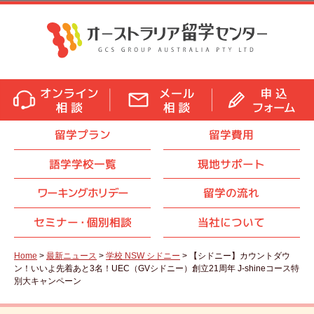
留学プラン
留学費用
語学学校一覧
現地サポート
ワーキングホリデー
留学の流れ
セミナ
ー・
個別相談
当社について
Home
>
最新ニュース
>
学校 NSW シドニー
> 【シドニー】カウントダウ
ン！いいよ先着あと3名！UEC（GVシドニー）創立21周年 J-shineコース特
別大キャンペーン