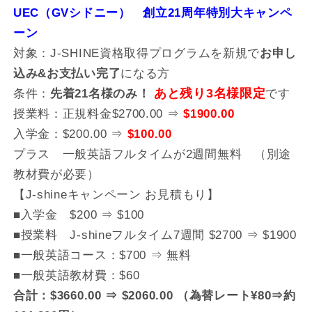
UEC（GVシドニー） 創立21周年特別大キャンペ
ーン
対象：J-SHINE資格取得プログラムを新規で
お申し
込み&お支払い完了
になる方
条件：
先着21名様のみ！
あと残り3名様限定
です
授業料：正規料金$2700.00 ⇒
$1900.00
入学金：$200.00 ⇒
$100.00
プラス 一般英語フルタイムが2週間無料 （別途
教材費が必要）
【J-shineキャンペーン お見積もり】
■入学金 $200 ⇒ $100
■授業料 J-shineフルタイム7週間 $2700 ⇒ $1900
■一般英語コース：$700 ⇒ 無料
■一般英語教材費：$60
合計：$3660.00 ⇒ $2060.00 （為替レート¥80⇒約