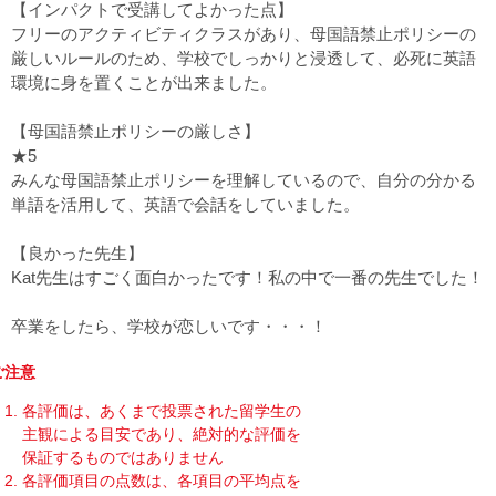
【インパクトで受講してよかった点】
フリーのアクティビティクラスがあり、母国語禁止ポリシーの
厳しいルールのため、学校でしっかりと浸透して、必死に英語
環境に身を置くことが出来ました。
【母国語禁止ポリシーの厳しさ】
★5
みんな母国語禁止ポリシーを理解しているので、自分の分かる
単語を活用して、英語で会話をしていました。
【良かった先生】
Kat先生はすごく面白かったです！私の中で一番の先生でした！
卒業をしたら、学校が恋しいです・・・！
ご注意
各評価は、あくまで投票された留学生の
主観による目安であり、絶対的な評価を
保証するものではありません
各評価項目の点数は、各項目の平均点を