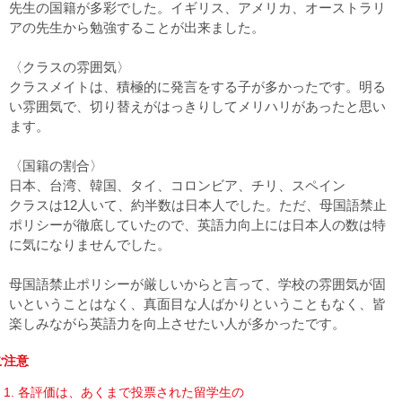
先生の国籍が多彩でした。イギリス、アメリカ、オーストラリ
アの先生から勉強することが出来ました。
〈クラスの雰囲気〉
クラスメイトは、積極的に発言をする子が多かったです。明る
い雰囲気で、切り替えがはっきりしてメリハリがあったと思い
ます。
〈国籍の割合〉
日本、台湾、韓国、タイ、コロンビア、チリ、スペイン
クラスは12人いて、約半数は日本人でした。ただ、母国語禁止
ポリシーが徹底していたので、英語力向上には日本人の数は特
に気になりませんでした。
母国語禁止ポリシーが厳しいからと言って、学校の雰囲気が固
いということはなく、真面目な人ばかりということもなく、皆
楽しみながら英語力を向上させたい人が多かったです。
ご注意
各評価は、あくまで投票された留学生の