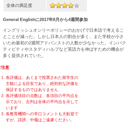
全体の満足度
General Englishに2017年8月から4週間参加
イングリッシュオンリーポリシーのおかげで日本語で考えるこ
とことが減った。しかし日本人の割合が多く、また学校が小さ
いため最初の2週間アドバンストの人数が少なかった。インパク
ティビティやスタディハルプなど英語力を伸ばすための機会が
多く提供されていた。
ご注意
各評価は、あくまで投票された留学生の
主観による目安であり、絶対的な評価を
保証するものではありません
各評価項目の点数は、各項目の平均点を
示ており、左列は全体の平均点を示して
います
各教育機関への辛口コメントも大歓迎で
すが、誹謗、中傷はご遠慮ください。