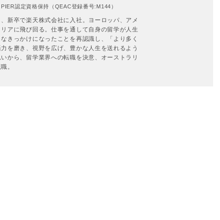
IER認定資格保持（QEAC登録番号:M144）
し、新卒で楽天株式会社に入社。ヨーロッパ、アメ
ラリアに飛び回る。仕事を通して自身の留学が人生
きなきっかけになったことを再認識し、「より多く
語力を磨き、視野を広げ、豊かな人生を送れるよう
思いから、留学業界への転職を決意、オーストラリ
現職。