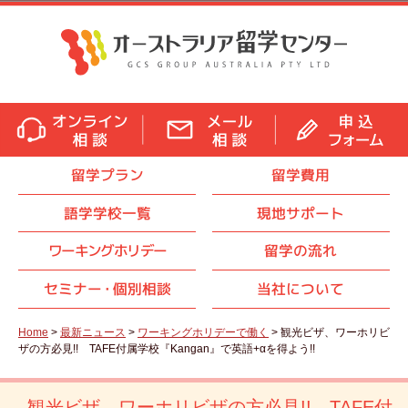
留学プラン
留学費用
語学学校一覧
現地サポート
ワーキングホリデー
留学の流れ
セミナ
ー・
個別相談
当社について
Home
>
最新ニュース
>
ワーキングホリデーで働く
> 観光ビザ、ワーホリビ
ザの方必見!! TAFE付属学校『Kangan』で英語+αを得よう!!
観光ビザ、ワーホリビザの方必見!! TAFE付