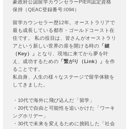
豪政府公認留学カウンセラーPIER認定資格
保持（QEAC登録番号:I094）
留学カウンセラー歴12年。オーストラリアで
最も成長している都市・ゴールドコースト在
住です。 私の役目は、皆さんがオーストラリ
アという新しい世界の扉を開ける時の
「鍵
（Key）」
となり、現地に来てから夢を叶
え、成功するための
「繋がり（Link）」
を作
ることです。
私自身、人生の様々なステージで留学体験を
してきました。
・10代で海外に飛び込んだ「留学」
・20代で自由と可能性を追いかけた「ワーキ
ングホリデー」
・30代で未来を変えるために挑戦した「社会