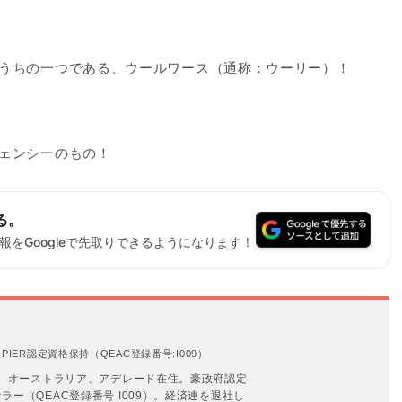
うちの一つである、ウールワース（通称：ウーリー）！
ェンシーのもの！
る。
をGoogleで先取りできるようになります！
IER認定資格保持（QEAC登録番号:I009）
年。オーストラリア、アデレード在住。豪政府認定
ー（QEAC登録番号 I009）。経済連を退社し