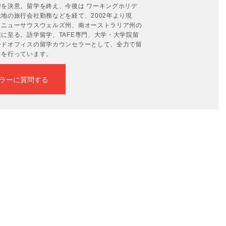
を決意。留学を終え、今後は ワーキングホリデ
地の旅行会社勤務などを経て、2002年より現
、ニューサウスウェルズ州、南オーストラリア州の
に至る。語学留学、TAFE専門、大学・大学院留
ードオフィスの留学カウンセラーとして、全力で留
トを行っています。
ラーに質問する