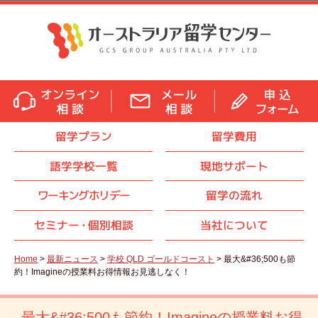
留学プラン
留学費用
語学学校一覧
現地サポート
ワーキングホリデー
留学の流れ
セミナ
ー・
個別相談
当社について
Home
>
最新ニュース
>
学校 QLD ゴールドコースト
> 最大&#36;500も節
約！Imagineの授業料お得情報お見逃しなく！
最大&#36;500も節約！Imagineの授業料お得