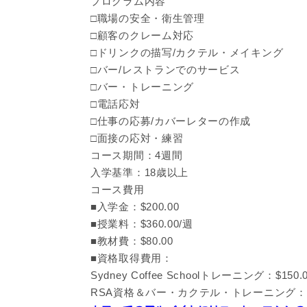
プログラム内容
□職場の安全・衛生管理
□顧客のクレーム対応
□ドリンクの描写/カクテル・メイキング
□バー/レストランでのサービス
□バー・トレーニング
□電話応対
□仕事の応募/カバーレターの作成
□面接の応対・練習
コース期間：4週間
入学基準：18歳以上
コース費用
■入学金：$200.00
■授業料：$360.00/週
■教材費：$80.00
■資格取得費用：
Sydney Coffee Schoolトレーニング：$150.
RSA資格＆バー・カクテル・トレーニング：$2