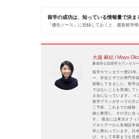
留学の成功は、知っている情報量で決ま
『優先ソース』に登録しておくと、最新留学情報
大越 麻結 / Mayu Oko
豪政府公認留学カウンセラーP
留学カウンセラー歴23年
ー、学生ビザでの専門学
経験してきました。留学
ではないことを実感して
土台になっています。 イ
留学プランがすべての方
ご予算、これまでの経験
緒に整理し、その方に合
す。 過去には東京オフィ
グホリデーから長期語学
学に携わっています。日
び、そして卒業までを見