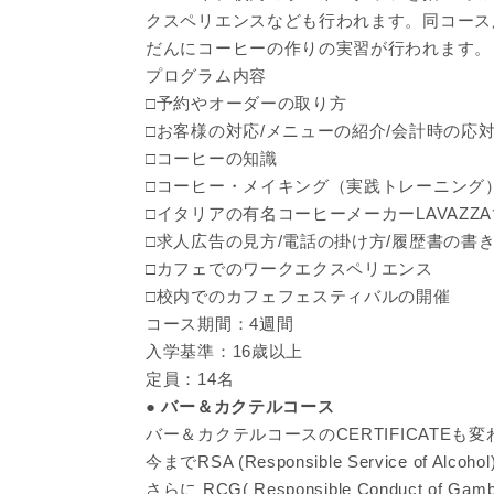
クスペリエンスなども行われます。同コース
だんにコーヒーの作りの実習が行われます。
プログラム内容
□予約やオーダーの取り方
□お客様の対応/メニューの紹介/会計時の応
□コーヒーの知識
□コーヒー・メイキング（実践トレーニング
□イタリアの有名コーヒーメーカーLAVAZZ
□求人広告の見方/電話の掛け方/履歴書の書
□カフェでのワークエクスペリエンス
□校内でのカフェフェスティバルの開催
コース期間：4週間
入学基準：16歳以上
定員：14名
● バー＆カクテルコース
バー＆カクテルコースのCERTIFICATE
今までRSA (Responsible Service of
さらに RCG( Responsible Conduct 