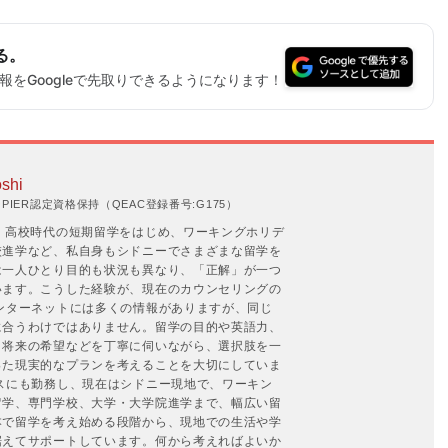
る。
をGoogleで先取りできるようになります！
shi
IER認定資格保持（QEAC登録番号:G175）
。高校時代の短期留学をはじめ、ワーキングホリデ
校進学など、私自身もシドニーでさまざまな留学を
は一人ひとり目的も状況も異なり、「正解」が一つ
います。こうした経験が、現在のカウンセリングの
ンターネットには多くの情報がありますが、同じ
に合うわけではありません。留学の目的や英語力、
、将来の希望などを丁寧に伺いながら、選択肢を一
った現実的なプランを考えることを大切にしていま
スにも勤務し、現在はシドニー現地で、ワーキン
留学、専門学校、大学・大学院進学まで、幅広い留
本で留学を考え始める段階から、現地での生活や学
据えてサポートしています。何から考えればよいか