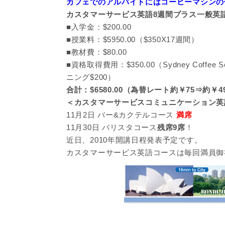
カフェでのアルバイトにはコーヒーマシンの
カスタマーサービス英語8週間プラス一般英
■入学金：$200.00
■授業料：$5950.00（$350X17週間）
■教材費：$80.00
■資格取得費用：$350.00（Sydney Cof
ニング$200）
合計：$6580.00（為替レート約￥75⇒約￥493
＜カスタマーサービスコミュニケーション英
11月2日 バー&カクテルコース
満席
11月30日 バリスタコース
残席9席
！
近日、2010年開講日程発表予定です。
カスタマーサービス英語コースは毎回満員御