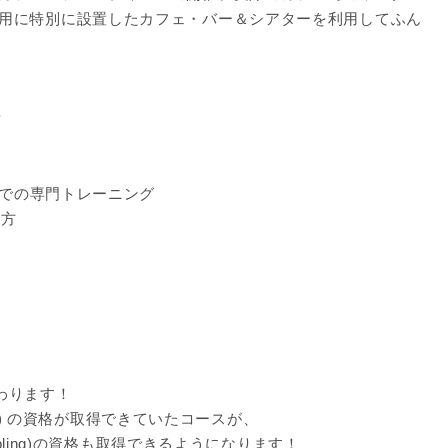
用に特別に設置したカフェ・バー＆シアターを利用してふん
対
）
Aでの専門トレーニング
き方
も変わります！
 Alcohol) の資格が取得できていたコースが、
of Gambling)の資格も取得できるようになります！