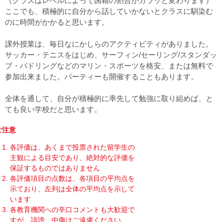
（クラスはレベルによって国籍の割合がガラッと変わります）
ここでも、積極的に自分から話していかないとクラスに馴染む
のに時間がかかると思います。
課外授業は、毎日なにかしらのアクティビティがありました。
サッカー・テニスをはじめ、サーフィン/セーリング/スタンダッ
プ・パドリングなどのマリン・スポーツを格安、または無料で
参加出来ました。パーティーも開催することもあります。
全体を通して、自分が積極的に率先して勉強に取り組めば、と
ても良い学校だと思います。
ご注意
各評価は、あくまで投票された留学生の
主観による目安であり、絶対的な評価を
保証するものではありません
各評価項目の点数は、各項目の平均点を
示ており、左列は全体の平均点を示して
います
各教育機関への辛口コメントも大歓迎で
すが、誹謗、中傷はご遠慮ください。