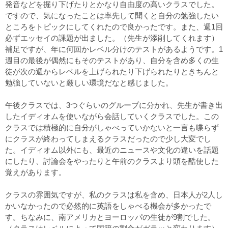
発音などを掘り下げたりとかなり自由度の高いクラスでした。
ですので、気になったことは率先して聞くと自分の勉強したい
ところをトピックにしてくれたので良かったです。また、週1回
必ずエッセイの課題が出ました。（先生が添削してくれます）
補足ですが、年に何回かレベル分けのテストがあるようです。1
週目の最後が偶然にもそのテストがあり、自分を含め多くの生
徒が次の週からレベルを上げられたり下げられたりときちんと
勉強していないと厳しい環境だなと感じました。
午後クラスでは、3つぐらいのグループに分かれ、先生が書き出
したイディオムを使いながら会話していくクラスでした。この
クラスでは積極的に自分がしゃべっていかないと一言も喋らず
にクラスが終わってしまえるクラスだったので少し大変でし
た。イディオム以外にも、最近のニュースや文化の違いを話題
にしたり、討論会をやったりと午前のクラスより頭を酷使した
覚えがあります。
クラスの雰囲気ですが、私のクラスは私を含め、日本人が2人し
かいなかったので必然的に英語をしゃべる機会が多かったで
す。ちなみに、南アメリカとヨーロッパの生徒が9割でした。