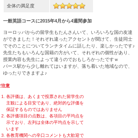
全体の満足度
一般英語コースに2015年4月から4週間参加
ヨーロッパからの留学生もたんさんいて、いろいろな国の友達
ができました！それぞれ違ったアクセントが聞けて、生徒同士
でそのことについてランチタイムに話したり、楽しかったです♪
先生たちもいろんな国籍の方がいて、それぞれの個性があり、
授業内容も先生によって違うのでおもしろかったですｗ
パース駅から少し離れてはいますが、落ち着いた地域なので、
ゆったりできますよ♪
ご注意
各評価は、あくまで投票された留学生の
主観による目安であり、絶対的な評価を
保証するものではありません
各評価項目の点数は、各項目の平均点を
示ており、左列は全体の平均点を示して
います
各教育機関への辛口コメントも大歓迎で