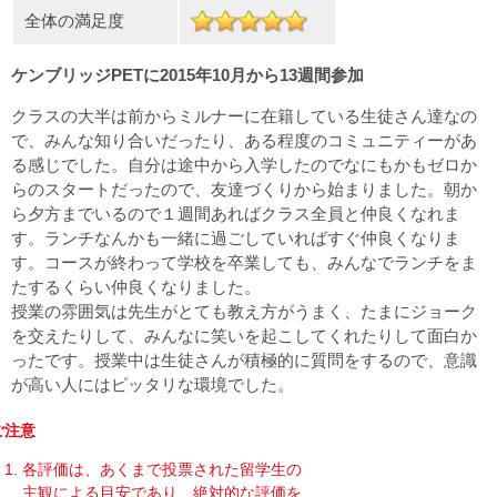
全体の満足度
ケンブリッジPETに2015年10月から13週間参加
クラスの大半は前からミルナーに在籍している生徒さん達なの
で、みんな知り合いだったり、ある程度のコミュニティーがあ
る感じでした。自分は途中から入学したのでなにもかもゼロか
らのスタートだったので、友達づくりから始まりました。朝か
ら夕方までいるので１週間あればクラス全員と仲良くなれま
す。ランチなんかも一緒に過ごしていればすぐ仲良くなりま
す。コースが終わって学校を卒業しても、みんなでランチをま
たするくらい仲良くなりました。
授業の雰囲気は先生がとても教え方がうまく、たまにジョーク
を交えたりして、みんなに笑いを起こしてくれたりして面白か
ったです。授業中は生徒さんが積極的に質問をするので、意識
が高い人にはピッタリな環境でした。
ご注意
各評価は、あくまで投票された留学生の
主観による目安であり、絶対的な評価を