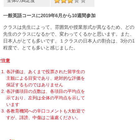
全体の満足度
一般英語コースに2019年6月から10週間参加
クラスは先生によって、雰囲気や授業形式が異なるため、どの
先生のクラスになるかで、変わってくるかと思います。また、
日本人がとても多いです。１クラスの日本人の割合は、3分の1
程度で、とても多いと感じました。
ご注意
各評価は、あくまで投票された留学生の
主観による目安であり、絶対的な評価を
保証するものではありません
各評価項目の点数は、各項目の平均点を
示ており、左列は全体の平均点を示して
います
各教育機関への辛口コメントも大歓迎で
すが、誹謗、中傷はご遠慮ください。