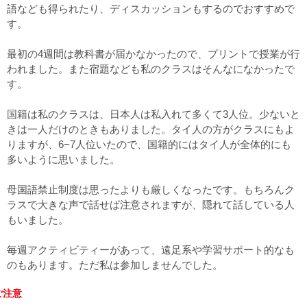
語なども得られたり、ディスカッションもするのでおすすめで
す。
最初の4週間は教科書が届かなかったので、プリントで授業が行
われました。また宿題なども私のクラスはそんなになかったで
す。
国籍は私のクラスは、日本人は私入れて多くて3人位。少ないと
きは一人だけのときもありました。タイ人の方がクラスにもよ
りますが、6−7人位いたので、国籍的にはタイ人が全体的にも
多いように思いました。
母国語禁止制度は思ったよりも厳しくなったです。もちろんク
ラスで大きな声で話せば注意されますが、隠れて話している人
もいました。
毎週アクティビティーがあって、遠足系や学習サポート的なも
のもあります。ただ私は参加しませんでした。
ご注意