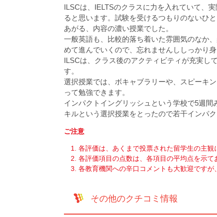
ILSCは、IELTSのクラスに力を入れてい
ると思います。試験を受けるつもりのないひと
あがる、内容の濃い授業でした。
一般英語も、比較的落ち着いた雰囲気のなか、
めて進んでいくので、忘れませんししっかり身
ILSCは、クラス後のアクティビティが充実
す。
選択授業では、ボキャブラリーや、スピーキン
って勉強できます。
インパクトイングリッシュという学校で5週間み
キルという選択授業をとったので若干インパク
ご注意
各評価は、あくまで投票された留学生の主観
各評価項目の点数は、各項目の平均点を示て
各教育機関への辛口コメントも大歓迎ですが
その他のクチコミ情報