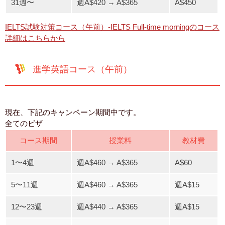
31週〜
週A$420 → A$365
A$450
IELTS試験対策コース（午前）-IELTS Full-time morningのコース
詳細はこちらから
進学英語コース（午前）
現在、下記のキャンペーン期間中です。
全てのビザ
コース期間
授業料
教材費
1〜4週
週A$460 → A$365
A$60
5〜11週
週A$460 → A$365
週A$15
12〜23週
週A$440 → A$365
週A$15