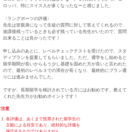
ロッパ、特にスイス人が多くなったなーと感じました。
〈ラングポーツの評価〉
先生は皆親身になって生徒の質問に対して答えてくれるので、
放課後残っているときも必ず残っている先生がいたので、質問
出来ることは良かったです！
申し込みのあとに、レベルチェックテストを受けたので、スタ
ディプランを提案してもらいました。ただ、通学をし始めると
留学期間が長いからもう少し基礎を固めた方が良いと言われた
ので、最初のレベル３での滞在が長くなり、最終的にプラン通
りには進みませんでした。
ですが、長期留学を検討されている方にはお勧めです。教えて
くれた先生方がお勧めポイントです！
ご注意
各評価は、あくまで投票された留学生の
主観による目安であり、絶対的な評価を
保証するものではありません