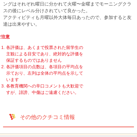
ングはそれぞれ曜日に分かれて火曜〜金曜までモーニングクラ
スの後にレベル分けされていて良かった。
アクティビティも月曜以外大体毎日あったので、参加すると友
達は出来やすい。
ご注意
各評価は、あくまで投票された留学生の
主観による目安であり、絶対的な評価を
保証するものではありません
各評価項目の点数は、各項目の平均点を
示ており、左列は全体の平均点を示して
います
各教育機関への辛口コメントも大歓迎で
すが、誹謗、中傷はご遠慮ください。
その他のクチコミ情報