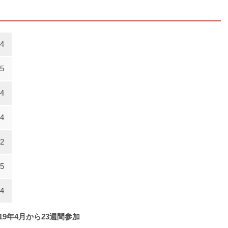
4
5
4
4
2
5
4
19年4月から23週間参加