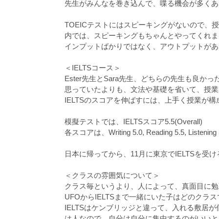
先生がみんなを巻き込んで、喋る機会が多くあ
TOEICテストにはスピーキングがないので
内では、スピーキングもちゃんとやってくれま
インプットばかりではなく、アウトプットがあ
＜IELTSコース＞
Ester先生とSara先生、どちらの先生も良かっ
思っていたよりも、文法や基礎を省いて、授業
IELTSのスコアを伸ばすには、上手く授業が
模擬テストでは、IELTSスコア5.5(Overall)
各スコアは、Writing 5.0, Reading 5.5, Listening
日本に帰ってから、11月に東京でIELTSを受
＜クラスの雰囲気について＞
クラス毎というより、人によって、真面目に勉
UFOからIELTSまで一緒にいた子はどのク
IELTSはケンブリッジと違って、入れる敷居が
は人なので、自分は自分に集中するのがいいと