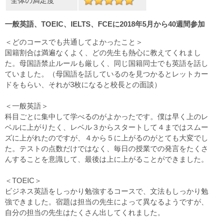
全体の満足度
一般英語、TOEIC、IELTS、FCEに2018年5月から40週間参加
＜どのコースでも共通してよかったこと＞
国籍割合は満遍なくよく、どの先生も熱心に教えてくれまし
た。母国語禁止ルールも厳しく、同じ国籍同士でも英語を話し
ていました。（母国語を話しているのを見つかるとレットカー
ドをもらい、それが3枚になると校長との面談）
＜一般英語＞
科目ごとに集中して学べるのがよかったです。僕は早く上のレ
ベルに上がりたく、レベル３からスタートして４まではスムー
ズに上がれたのですが、４から５に上がるのがとても大変でし
た。テストの点数だけではなく、毎日の授業での発言をたくさ
んすることを意識して、最後は上に上がることができました。
＜TOEIC＞
ビジネス英語をしっかり勉強するコースで、文法もしっかり勉
強できました。宿題は担当の先生によって異なるようですが、
自分の担当の先生はたくさん出してくれました。