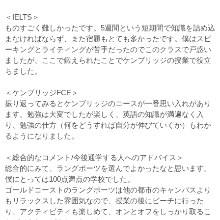
＜IELTS＞
ものすごく難しかったです。5週間という短期間で知識を詰め込
まなければならず、また宿題もとても多かったです。僕はスピ
ーキングとライティングが苦手だったのでこのクラスで戸惑い
ましたが、ここで鍛えられたことでケンブリッジの授業で役立
ちました。
＜ケンブリッジFCE＞
振り返ってみるとケンブリッジのコースが一番思い入れがあり
ます。勉強は大変でしたが楽しく、英語の知識が満遍なく入
り、勉強の仕方（何をどうすれば自分が伸びていくか）もわか
るようになりました。
＜総合的なコメント/今後通学する人へのアドバイス＞
総合的にみて、ラングポーツを選んでよかったなと思います。
僕にとっては100点満点の学校でした。
ゴールドコーストのラングポーツは他の都市のキャンパスより
もリラックスした雰囲気なので、授業の後にビーチに行った
り、アクティビティも楽しめて、オンとオフをしっかり取るこ