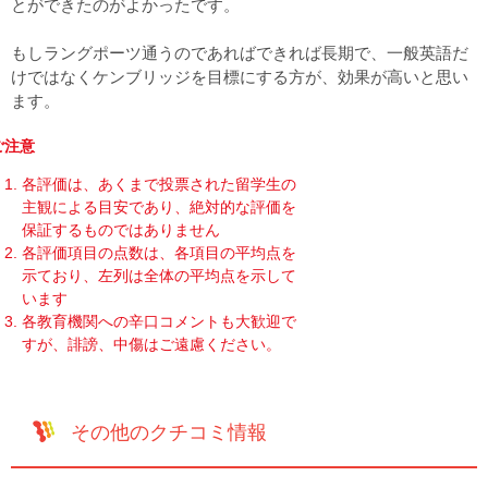
とができたのがよかったです。
もしラングポーツ通うのであればできれば長期で、一般英語だ
けではなくケンブリッジを目標にする方が、効果が高いと思い
ます。
ご注意
各評価は、あくまで投票された留学生の
主観による目安であり、絶対的な評価を
保証するものではありません
各評価項目の点数は、各項目の平均点を
示ており、左列は全体の平均点を示して
います
各教育機関への辛口コメントも大歓迎で
すが、誹謗、中傷はご遠慮ください。
その他のクチコミ情報