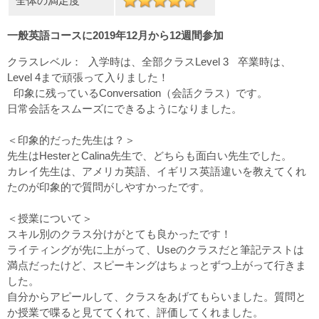
全体の満足度
一般英語コースに2019年12月から12週間参加
クラスレベル： 入学時は、全部クラスLevel 3 卒業時は、
Level 4まで頑張って入りました！
印象に残っているConversation（会話クラス）です。
日常会話をスムーズにできるようになりました。
＜印象的だった先生は？＞
先生はHesterとCalina先生で、どちらも面白い先生でした。
カレイ先生は、アメリカ英語、イギリス英語違いを教えてくれ
たのが印象的で質問がしやすかったです。
＜授業について＞
スキル別のクラス分けがとても良かったです！
ライティングが先に上がって、Useのクラスだと筆記テストは
満点だったけど、スピーキングはちょっとずつ上がって行きま
した。
自分からアピールして、クラスをあげてもらいました。質問と
か授業で喋ると見ててくれて、評価してくれました。