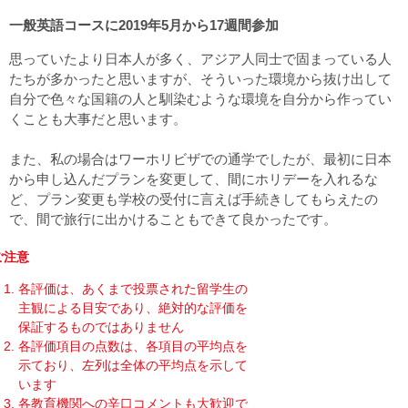
一般英語コースに2019年5月から17週間参加
思っていたより日本人が多く、アジア人同士で固まっている人
たちが多かったと思いますが、そういった環境から抜け出して
自分で色々な国籍の人と馴染むような環境を自分から作ってい
くことも大事だと思います。
また、私の場合はワーホリビザでの通学でしたが、最初に日本
から申し込んだプランを変更して、間にホリデーを入れるな
ど、プラン変更も学校の受付に言えば手続きしてもらえたの
で、間で旅行に出かけることもできて良かったです。
ご注意
各評価は、あくまで投票された留学生の
主観による目安であり、絶対的な評価を
保証するものではありません
各評価項目の点数は、各項目の平均点を
示ており、左列は全体の平均点を示して
います
各教育機関への辛口コメントも大歓迎で