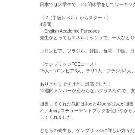
日本では大学生で、1年間休学をしてワーキン
〈I2（中級レベル）からスタート〉
4週間
・English Academic Purposes
先生がとってもエネルギッシュで、一人ひとり
コロンビア、ブラジル、韓国、台湾、中国、日
〈ケンブリッジFCEコース〉
15人−コロンビア3人、チリ1人、ブラジル1人
ありきたりですけど、最高でした！
12週間メンバーが変わらないクラスなので、
担当してくれた教師はJoeとAlisonの2人が担
れ、Joeはスチューデントブックを使いながらメ
してくれました。
どちらの先生も、ケンブリッジに詳しい方々だ