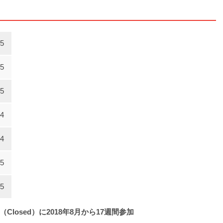
5
5
5
4
4
5
5
losed）に2018年8月から17週間参加