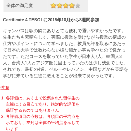
全体の満足度
Certificate 4 TESOLに2015年10月から8週間参加
キャンパスは駅の隣にありとても便利で通いやすかったです。
先生たちも素晴らしく、実際に授業を受けながら授業の構成の
仕方やポイントについて学べました。教員免許を取るにあたっ
て日本の大学では教わらない様な細かい事も学べたので良かっ
たです。ただコースを取っていた学生が日本人7人、韓国人3
人、台湾人1人とアジア圏に固まっていたのは少し残念でした。
それでも、最初の4週、ペルーやレバノン、中国などから英語を
学びに来ている生徒に教えることが出来て良かったです。
ご注意
各評価は、あくまで投票された留学生の
主観による目安であり、絶対的な評価を
保証するものではありません
各評価項目の点数は、各項目の平均点を
示ており、左列は全体の平均点を示して
います