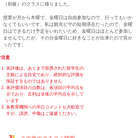
（初級）のクラスに移りました。
授業が月から木曜で、金曜日は自由参加なので、行ってもいか
なくてもいいです。私は観光ビザの短期滞在だったので、金曜
日はできるだけ予定をいれたいため、金曜日はほとんど参加し
ませんでしたが、その分金曜日に好きなことが出来たので良か
ったです。
ご注意
各評価は、あくまで投票された留学生の
主観による目安であり、絶対的な評価を
保証するものではありません
各評価項目の点数は、各項目の平均点を
示ており、左列は全体の平均点を示して
います
各教育機関への辛口コメントも大歓迎で
すが、誹謗、中傷はご遠慮ください。