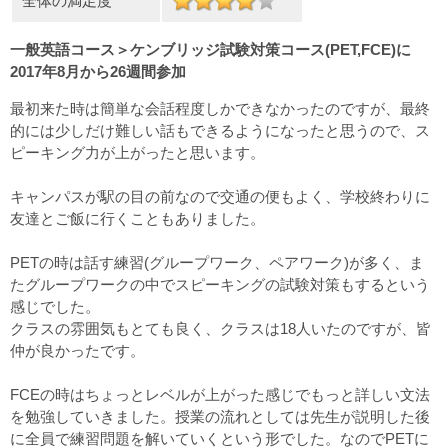
全体の満足度
一般英語コース＞ケンブリッジ試験対策コース(PET,FCE)に
2017年8月から26週間参加
最初来た時は簡単な会話程度しかできなかったのですが、最終
的には少しだけ難しい話もできるようになったと思うので、ス
ピーキング力が上がったと思います。
キャンパスが駅の目の前なので交通の便もよく、学校終わりに
友達とご飯に行くこともありました。
PETの時は話す練習(グループワーク、ペアワーク)が多く、ま
たグループワークの中でスピーキングの試験対策もするという
感じでした。
クラスの雰囲気もとても良く、クラスは18人いたのですが、皆
仲が良かったです。
FCEの時はちょっとレベルが上がった感じでもっと詳しい文法
を勉強していきました。授業の流れとしては先生が説明した後
に全員で練習問題を解いていくという形でした。なのでPETに