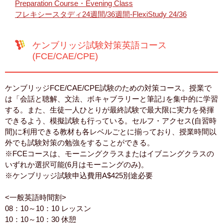
Preparation Course・Evening Class
フレキシースタディ24週間/36週間-FlexiStudy 24/36
ケンブリッジ試験対策英語コース
(FCE/CAE/CPE)
ケンブリッジFCE/CAE/CPE試験のための対策コース。授業で
は「会話と聴解、文法、ボキャブラリーと筆記｣を集中的に学習
する。また、生徒一人ひとりが最終試験で最大限に実力を発揮
できるよう、模擬試験も行っている。セルフ・アクセス(自習時
間)に利用できる教材も各レベルごとに揃っており、授業時間以
外でも試験対策の勉強をすることができる。
※FCEコースは、モーニングクラスまたはイブニングクラスの
いずれか選択可能(6月はモーニングのみ)。
※ケンブリッジ試験申込費用A$425別途必要
<一般英語時間割>
08：10～10：10 レッスン
10：10～10：30 休憩