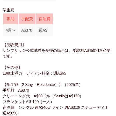
学生寮
期間
手配費
宿泊費
4週〜
A$370
週A$
【受験費用】
ケンブリッジ公式試験を受検の場合は、受験料A$450別途必要
です。
【その他】
18歳未満ガーディアン料金：週A$65
【学生寮（2 Stay Residence）】（2025年）
手配料 A$370
クリーニング代 A$90ドル（StudioはA$150）
ブランケットA $ 120（一人）
宿泊費 シングル 週A$460/ ツイン 週A$310/ ステューディオ
週A$650