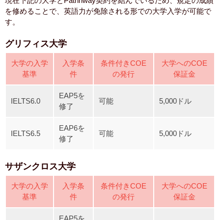
現在下記の大学とPathhway契約を結んでいるため、規定の成績
を修めることで、英語力が免除される形での大学入学が可能で
す。
グリフィス大学
大学の入学
入学条
条件付きCOE
大学へのCOE
基準
件
の発行
保証金
EAP5を
IELTS6.0
可能
5,000ドル
修了
EAP6を
IELTS6.5
可能
5,000ドル
修了
サザンクロス大学
大学の入学
入学条
条件付きCOE
大学へのCOE
基準
件
の発行
保証金
EAP5を