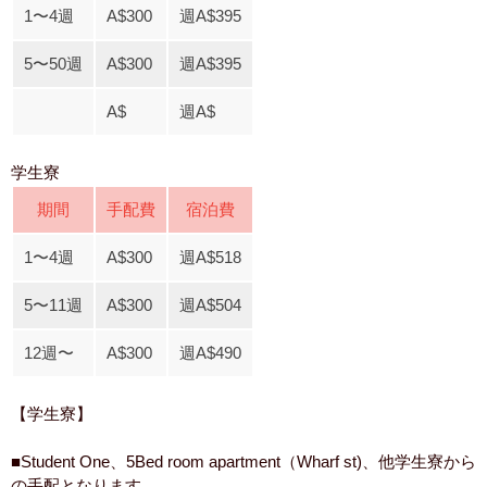
1〜4週
A$300
週A$395
5〜50週
A$300
週A$395
A$
週A$
学生寮
期間
手配費
宿泊費
1〜4週
A$300
週A$518
5〜11週
A$300
週A$504
12週〜
A$300
週A$490
【学生寮】
■Student One、5Bed room apartment（Wharf st)、他学生寮から
の手配となります