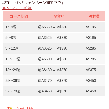
現在、下記のキャンペーン期間中です
キャンペーン詳細
コース期間
授業料
教材費
1〜4週
週A$550 → A$430
A$195
5〜8週
週A$525 → A$380
A$195
9〜12週
週A$525 → A$380
A$285
13〜17週
週A$500 → A$380
A$285
18〜24週
週A$480 → A$370
A$375
25〜36週
週A$470 → A$370
A$450
37〜70週
週A$450 → A$370
A$450