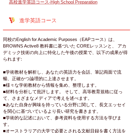
高校進学英語コース-High School Preparation
進学英語コース
同校のEnglish for Academic Purposes（EAPコース）は、
BROWNS Active8 教科書に基づいた COREレッスンと、 アカ
デミック技術の向上に特化した午後の授業で、以下の成果が得
られます:
■学術教材を解析し、あなたの英語力を会話、筆記両面で流
暢、正確かつ論理的に上達させます。
■様々な学術教材から情報を集め、整理します。
■材料を分析して批評します。 そして、高等教育規格に従っ
て、さまざまなメディアで考えを述べます。
■あなた自身が興味を持っている分野に関して、長文エッセイ
を関心に基づいているより長い研究を書きます。
■学術的な記述において、参考資料を使用する方法を学びま
す。
■オーストラリアの大学で必要とされる文献目録を書く方法を