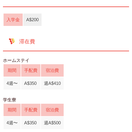
入学金
A$200
滞在費
ホームステイ
期間
手配費
宿泊費
4週〜
A$350
週A$410
学生寮
期間
手配費
宿泊費
4週〜
A$350
週A$500