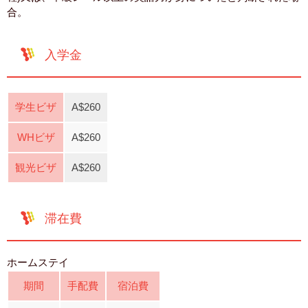
合。
入学金
学生ビザ
A$260
WHビザ
A$260
観光ビザ
A$260
滞在費
ホームステイ
期間
手配費
宿泊費