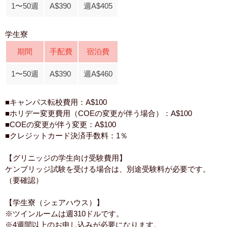
1〜50週
A$390
週A$405
学生寮
期間
手配費
宿泊費
1〜50週
A$390
週A$460
■キャンパス転校費用：A$100
■ホリデー変更費用（COEの変更が伴う場合）：A$100
■COEの変更が伴う変更：A$100
■クレジットカード決済手数料：1％
【グリニッジの学生向け受験費用】
ケンブリッジ試験を受ける場合は、別途受験料が必要です。
（要確認）
【学生寮（シェアハウス）】
※ツインルームは週310ドルです。
※4週間以上のお申し込みが必要になります。