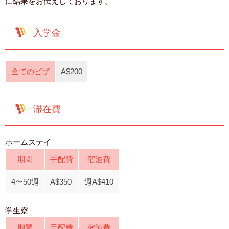
に結果をお伝えしております。
入学金
全てのビザ
A$200
滞在費
ホームステイ
期間
手配費
宿泊費
4〜50週
A$350
週A$410
学生寮
期間
手配費
宿泊費