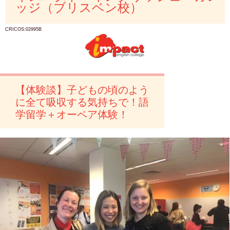
ッジ（ブリスベン校）
CRICOS:02995B
【体験談】子どもの頃のよう
に全て吸収する気持ちで！語
学留学＋オーペア体験！