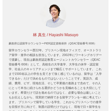
林 真生 / Hayashi Masuyo
豪政府公認留学カウンセラーPIER認定資格保持（QEAC登録番号:I008）
留学カウンセラー歴22年。ブリスベン現地オフィスで、オーストラリ
ア留学・進学の相談を担当しています。2002年にワーキングホリデー
で渡豪し、現在は豪政府認定教育エージェントカウンセラー（QEAC
登録番号 I008）として、高校生の大学進学、大学生の休学・認定留
学、社会人のキャリアチェンジまで幅広くサポートしています。 これ
まで1500名以上の学生を見てきて強く感じているのは、留学は「入学
できるか」だけで決めるものではないということです。英語力、成
績、費用、ビザ、現地生活、そして卒業後の進路まで含めて、その人
にとって本当に続けられる選択かどうかを見極めることを大切にして
います。希望だけで話を進めるのではなく、必要な場合は厳しいこと
もお伝えしながら、現実的で納得できる留学プランを一緒に考えてい
ます。 ブリスベンで留学している学生、これからブリスベンでの進学
を目指す方に向けて、制度の説明だけではなく、現地で日々留学生を