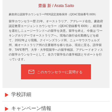
齋藤 新 / Arata Saito
豪政府公認留学カウンセラーPIER認定資格保持（QEAC登録番号:I009）
留学カウンセラー歴 21年。オーストラリア、アデレード在住。豪政府
認定教育エージェントカウンセラー（QEAC登録番号 I009）。経済連
を退社しニュージーランドへの留学を決意。留学を終え、今後は ワー
キングホリデーでオーストラリアへ。現地の旅行会社勤務などを経
て、2002年より現職。クイーンズランド州、ニューサウスウェルズ
州、南オーストラリア州の主要都市を移り住み、現在に至る。語学留
学、TAFE専門、大学・大学院留学への留学相談、アデレードオフィス
の留学カウンセラーとして、全力で留学生の進学相談とサポートを行
っています。
このカウンセラーに質問する
学校詳細
キャンペーン情報